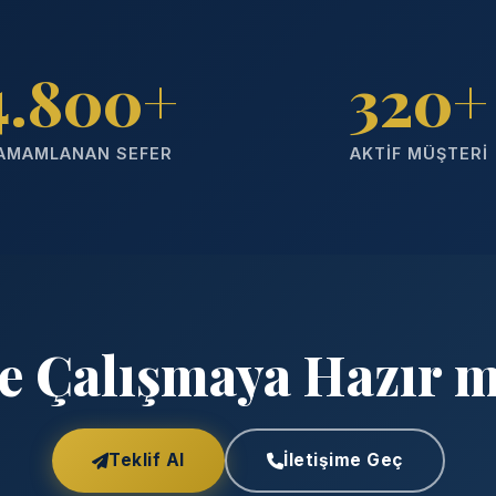
4.800+
320+
AMAMLANAN SEFER
AKTIF MÜŞTERI
te Çalışmaya Hazır m
Teklif Al
İletişime Geç