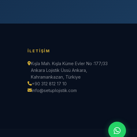
İLETIŞIM
Kışla Mah. Kışla Küme Evler No :177/33
Ankara Lojistik Üssü Ankara,
Kahramankazan, Türkiye
+90 312 812 17 10
info@setuplojistik.com