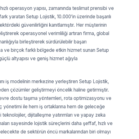
ızlı operasyon yapısı, zamanında teslimat prensibi ve
ark yaratan Setup Lojistik, 10.000’in üzerinde başarılı
ktördeki güvenilirliğini kanıtlamıştır. Her müşterinin
iştirerek operasyonel verimliliği artıran firma, global
nlığıyla birleştirerek sürdürülebilir başarı
a ve birçok farklı bölgede etkin hizmet sunan Setup
 güçlü altyapısı ve geniş hizmet ağıyla
ışını iş modelinin merkezine yerleştiren Setup Lojistik,
eden çözümler geliştirmeyi öncelik haline getirmiştir.
çevre dostu taşıma yöntemleri, rota optimizasyonu ve
üreç yönetimi ile hem iş ortaklarına hem de geleceğe
 teknolojiler, dijitalleşme yatırımları ve yapay zeka
arı sayesinde lojistik süreçlerini daha şeffaf, hızlı ve
 gelecekte de sektörün öncü markalarından biri olmayı