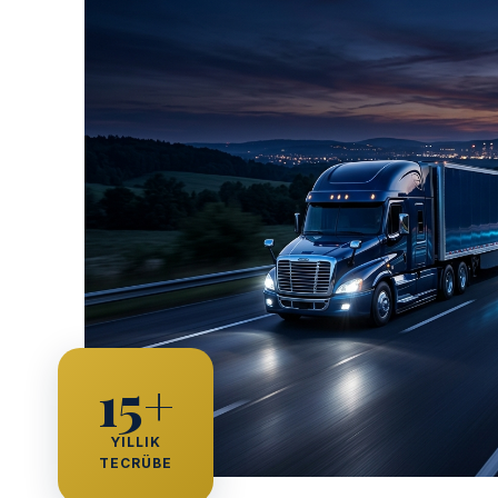
15+
YILLIK
TECRÜBE