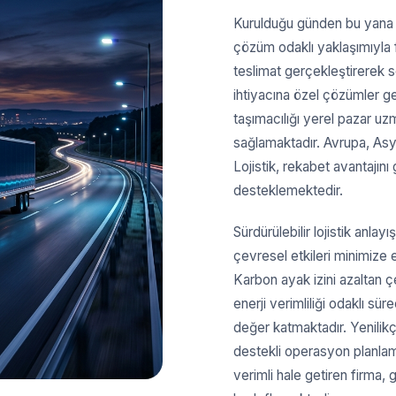
Kurulduğu günden bu yana h
çözüm odaklı yaklaşımıyla f
teslimat gerçekleştirerek se
ihtiyacına özel çözümler gel
taşımacılığı yerel pazar uzma
sağlamaktadır. Avrupa, Asy
Lojistik, rekabet avantajını
desteklemektedir.
Sürdürülebilir lojistik anlay
çevresel etkileri minimize 
Karbon ayak izini azaltan 
enerji verimliliği odaklı s
değer katmaktadır. Yenilikçi
destekli operasyon planlamal
verimli hale getiren firma,